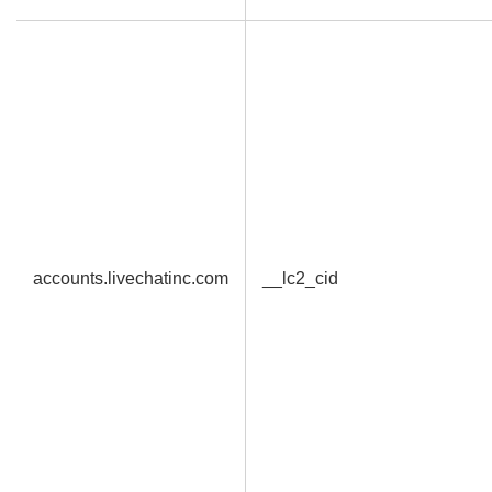
accounts.livechatinc.com
__lc2_cid