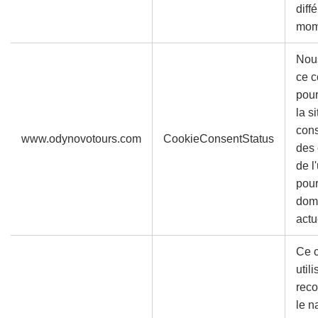
diff
mom
Nous
ce c
pour
la s
con
www.odynovotours.com
CookieConsentStatus
des 
de l'
pour
dom
actu
Ce c
util
reco
le n