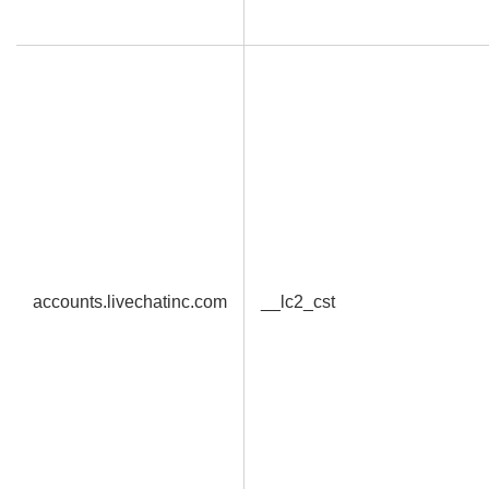
accounts.livechatinc.com
__lc2_cst