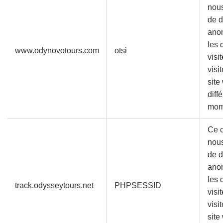
nou
de d
ano
les 
www.odynovotours.com
otsi
visi
visi
site
diff
mom
Ce 
nou
de d
ano
les 
track.odysseytours.net
PHPSESSID
visi
visi
site