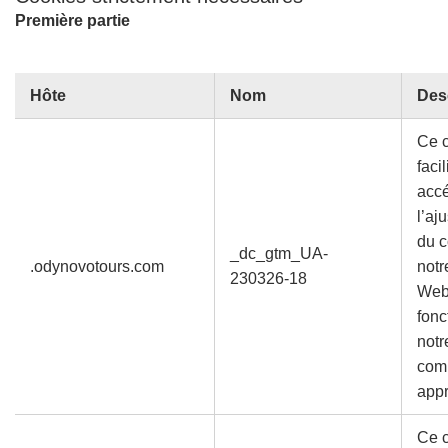
Première partie
Hôte
Nom
Des
Ce 
facil
accé
l’aj
du c
_dc_gtm_UA-
.odynovotours.com
notr
230326-18
Web,
fonc
notr
comp
appr
Ce 