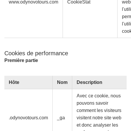
www.odynovotours.com
CookieStat
web
l'uti
per
l'uti
cook
Cookies de performance
Première partie
Hôte
Nom
Description
Avec ce cookie, nous
pouvons savoir
comment les visiteurs
.odynovotours.com
_ga
visitent notre site web
et donc analyser les