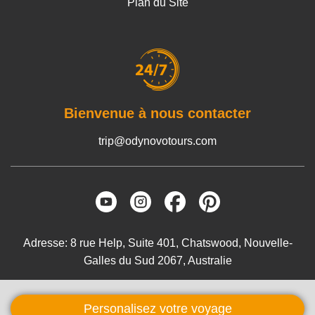
Plan du Site
Bienvenue à nous contacter
trip@odynovotours.com
Adresse: 8 rue Help, Suite 401, Chatswood, Nouvelle-
Galles du Sud 2067, Australie
Copyright © 2005-2026
ODYNOVO TOURS
PTY LTD
Personalisez votre voyage