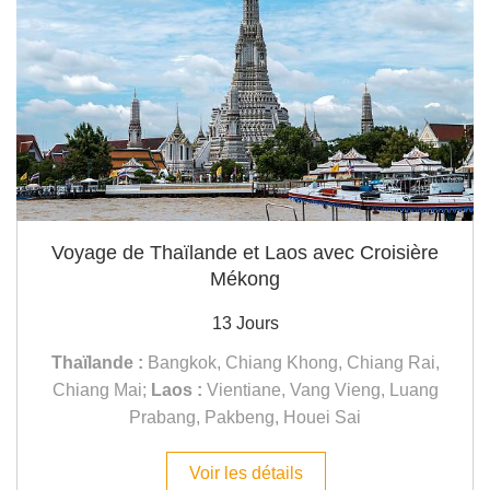
Voyage de Thaïlande et Laos avec Croisière
Mékong
13 Jours
Thaïlande :
Bangkok, Chiang Khong, Chiang Rai,
Chiang Mai;
Laos :
Vientiane, Vang Vieng, Luang
Prabang, Pakbeng, Houei Sai
Voir les détails