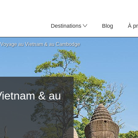
Destinations
Blog
À p
r Voyage au Vietnam & au Cambodge
Vietnam & au