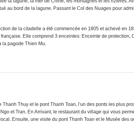
re la lagune, la mer de Chine, les montagnes et les rizières. Ar
itué au bord de la lagune. Passant le Col des Nuages pour admi
ruction de la citadelle a été commencée en 1805 et achevé en 183
 française. Elle comprend 3 enceintes: Enceinte de protection, Ci
'à la pagode Thien Mu.
ge Thanh Thuy et le pont Thanh Toan, l'un des ponts les plus pr
 Ngo et Tran. En Arrivant, le restaurant du village qui vous perm
 local. Ensuite, une visite du pont Thanh Toan et le Musée des o