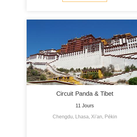
Circuit Panda & Tibet
11 Jours
Chengdu, Lhasa, Xi'an, Pékin