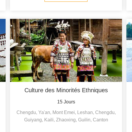
Culture des Minorités Ethniques
15 Jours
Chengdu, Ya'an, Mont Emei, Leshan, Chengdu,
Guiyang, Kaili, Zhaoxing, Guilin, Canton