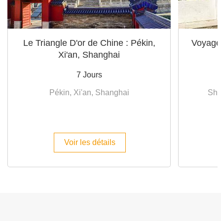
Le Triangle D'or de Chine : Pékin,
Voyage 
Xi'an, Shanghai
7 Jours
Pékin, Xi'an, Shanghai
Sha
Voir les détails