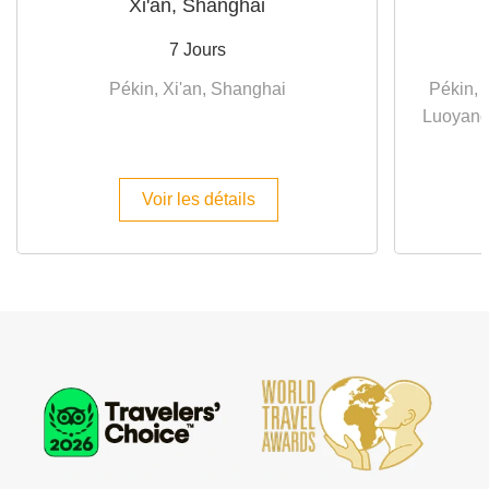
Xi'an, Shanghai
7 Jours
Pékin, Xi'an, Shanghai
Pékin, 
Luoyang
Voir les détails