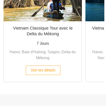
Vietnam Classique Tour avec le
Vietnam
Delta du Mékong
7 Jours
Hanoi, Baie d'Halong, Saigon, Delta du
Hanoi, 
Mékong
Nang
Voir les détails