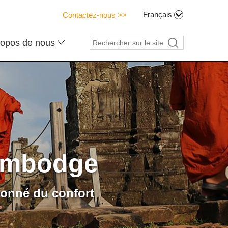
Français
Contactez-nous >>
ropos de nous
ambodge
tionné du confort