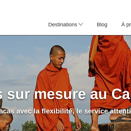
Destinations
Blog
À p
s sur mesure au C
cas avec la flexibilité, le service atten