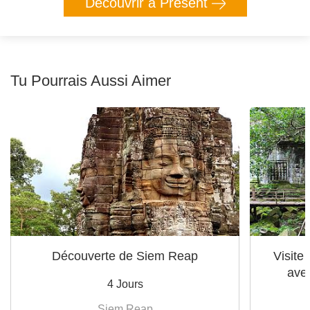
Découvrir à Présent
Tu Pourrais Aussi Aimer
Découverte de Siem Reap
Visite
ave
4 Jours
Siem Reap